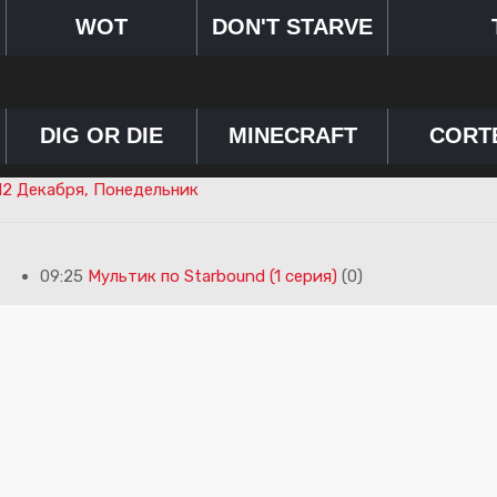
WOT
DON'T STARVE
DIG OR DIE
MINECRAFT
CORT
12 Декабря, Понедельник
09:25
Мультик по Starbound (1 серия)
(0)