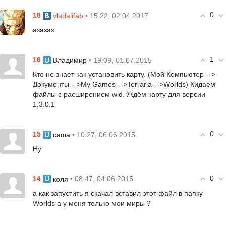
0
18
• 15:22, 02.04.2017
vladalifab
азазаз
1
16
• 19:09, 01.07.2015
Владимир
Кто не знает как установить карту. (Мой Компьютер--->
Документы--->My Games--->Terraria--->Worlds) Кидаем
файлы с расширением wld. Ждём карту для версии
1.3.0.1
0
15
• 10:27, 06.06.2015
саша
Ну
0
14
• 08:47, 04.06.2015
коля
а как запустить я скачал вставил этот файл в папку
Worlds а у меня только мои миры ?