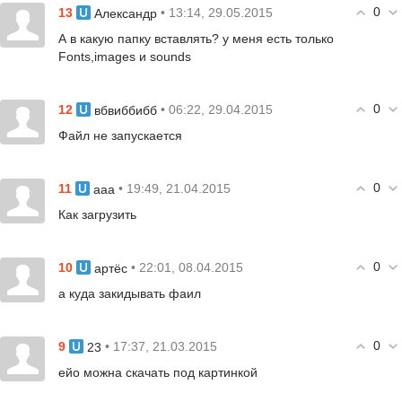
0
13
• 13:14, 29.05.2015
Александр
А в какую папку вставлять? у меня есть только
Fonts,images и sounds
0
12
• 06:22, 29.04.2015
вбвиббибб
Файл не запускается
0
11
• 19:49, 21.04.2015
aaa
Как загрузить
0
10
• 22:01, 08.04.2015
артёс
а куда закидывать фаил
0
9
• 17:37, 21.03.2015
23
ейо можна скачать под картинкой