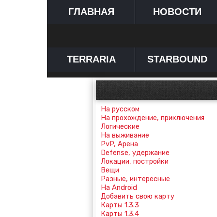
ГЛАВНАЯ
НОВОСТИ
TERRARIA
STARBOUND
На русском
На прохождение, приключения
Логические
На выживание
PvP, Арена
Defense, удержание
Локации, постройки
Вещи
Разные, интересные
На Android
Добавить свою карту
Карты 1.3.3
Карты 1.3.4