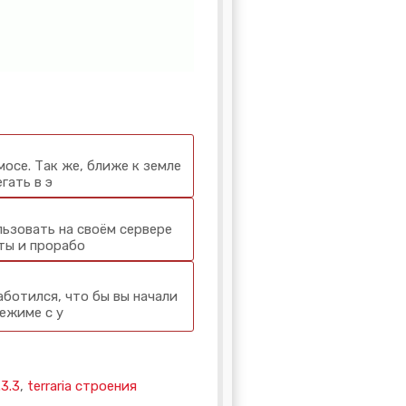
осе. Так же, ближе к земле
гать в э
ьзовать на своём сервере
ты и прорабо
аботился, что бы вы начали
ежиме с у
.3.3
,
terraria строения