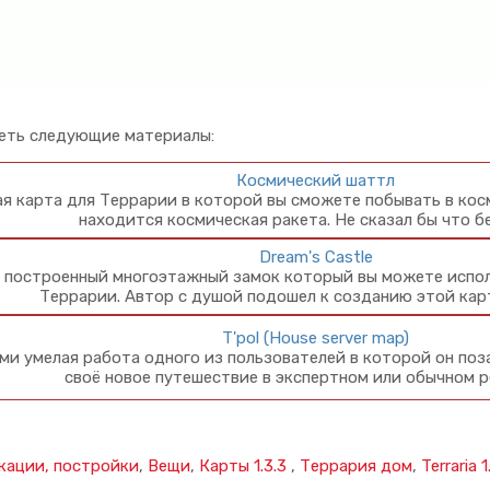
еть следующие материалы:
Космический шаттл
я карта для Террарии в которой вы сможете побывать в косм
находится космическая ракета. Не сказал бы что бе
Dream's Castle
 построенный многоэтажный замок который вы можете испол
Террарии. Автор с душой подошел к созданию этой кар
T'pol (House server map)
ми умелая работа одного из пользователей в которой он поз
своё новое путешествие в экспертном или обычном р
кации, постройки
,
Вещи
,
Карты 1.3.3
,
Террария дом
,
Terraria 1