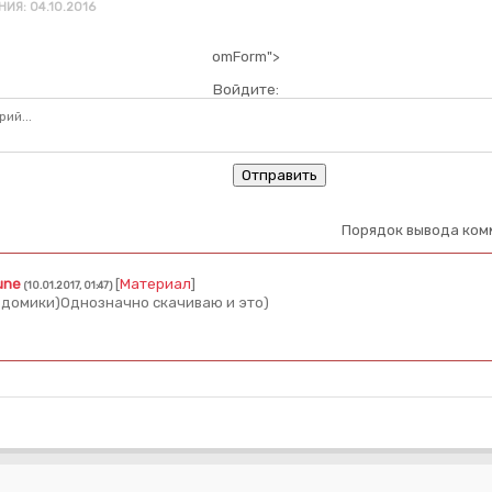
ИЯ: 04.10.2016
omForm">
Войдите:
Отправить
Порядок вывода ком
une
[
Материал
]
(10.01.2017, 01:47)
домики)Однозначно скачиваю и это)