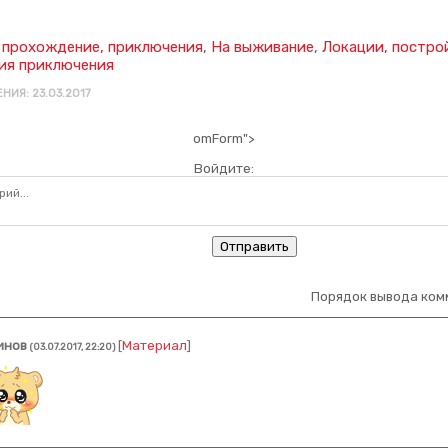
 прохождение, приключения
,
На выживание
,
Локации, постро
ия приключения
НИЯ: 23.03.2017
omForm">
Войдите:
Отправить
Порядок вывода ком
инов
[
Материал
]
(03.07.2017, 22:20)