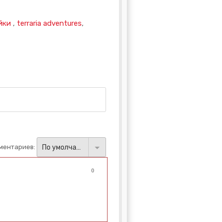
йки
,
terraria adventures
,
ментариев:
По умолчанию
0