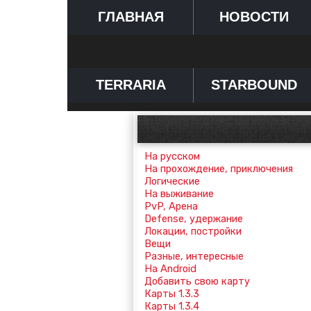
ГЛАВНАЯ
НОВОСТИ
TERRARIA
STARBOUND
На русском
На прохождение, приключения
Логические
На выживание
PvP, Арена
Defense, удержание
Локации, постройки
Вещи
Разные, интересные
На Android
Добавить свою карту
Карты 1.3.3
Карты 1.3.4