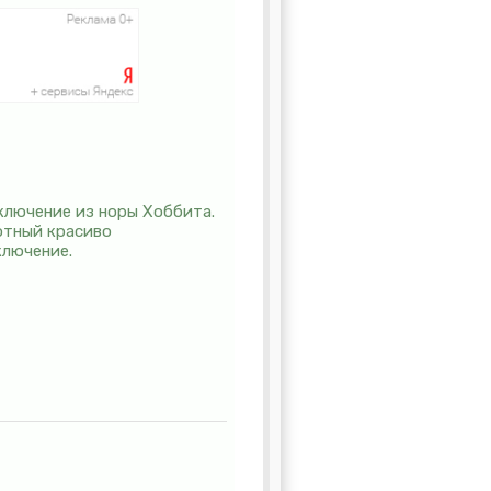
иключение из норы Хоббита.
уютный красиво
ключение.