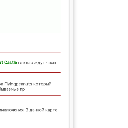
t Castle
где вас ждут часы
а Flyingpeanuts который
абываемые пр
риключения
. В данной карте