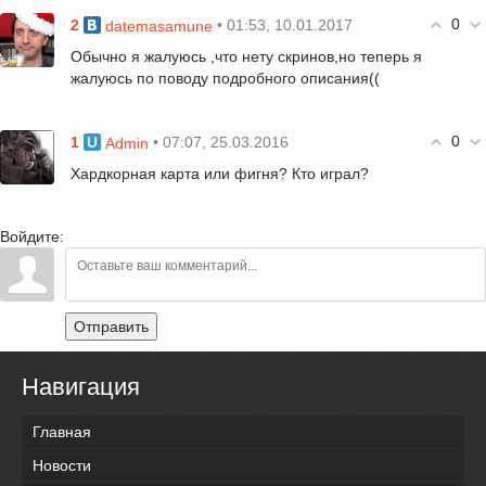
0
2
• 01:53, 10.01.2017
datemasamune
Обычно я жалуюсь ,что нету скринов,но теперь я
жалуюсь по поводу подробного описания((
0
1
• 07:07, 25.03.2016
Admin
Хардкорная карта или фигня? Кто играл?
Войдите:
Отправить
Навигация
Главная
Новости