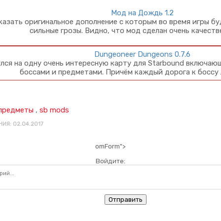
Мод на Дождь 1.2
азать оригинальное дополнение с которым во время игры бу
сильные грозы. Видно, что мод сделан очень качеств
Dungeoneer Dungeons 0.7.6
лся на одну очень интересную карту для Starbound включающ
боссами и предметами. Причём каждый дорога к боссу
предметы
,
sb mods
ИЯ: 02.04.2017
omForm">
Войдите:
Отправить