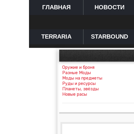
ГЛАВНАЯ
НОВОСТИ
TERRARIA
STARBOUND
Оружие и броня
Разные Моды
Моды на предметы
Руды и ресурсы
Планеты, звёзды
Новые расы