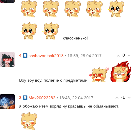
классненько!
0
4
• 16:59, 28.04.2017
sashavantsak2018
Воу воу воу, полегче с предметами
-1
2
• 18:43, 22.04.2017
Max20022282
я обожаю итем ворлд ну красавцы не обманывают.