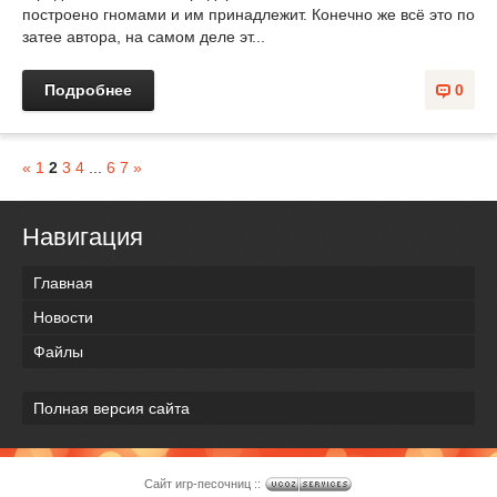
построено гномами и им принадлежит. Конечно же всё это по
затее автора, на самом деле эт...
Подробнее
0
«
1
2
3
4
...
6
7
»
Навигация
Главная
Новости
Файлы
Полная версия сайта
Сайт игр-песочниц ::