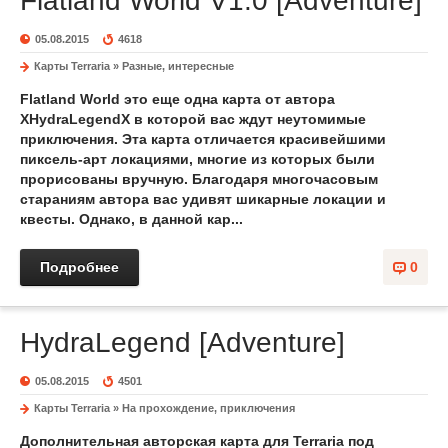
Flatland World V1.0 [Adventure]
05.08.2015
4618
Карты Terraria
»
Разные, интересные
Flatland World это еще одна карта от автора
XHydraLegendX в которой вас ждут неутомимые
приключения. Эта карта отличается красивейшими
пиксель-арт локациями, многие из которых были
прорисованы вручную. Благодаря многочасовым
стараниям автора вас удивят шикарные локации и
квесты. Однако, в данной кар...
Подробнее
0
HydraLegend [Adventure]
05.08.2015
4501
Карты Terraria
»
На прохождение, приключения
Дополнительная авторская карта для Terraria под