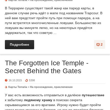
Карты Terraria
»
На прохождение, приключения
В Террарии существует такой жанр как паркур карты, в
данном случае речь идёт о мапе под названием Trapcour. В
ней вам предстоит пройти путь при помощи паркура, а на
пути встретятся многочисленные ловушки. Большинство из
ловушек вы минуете легко, но на некоторых придётся
задержаться, так что советую ...
Подробнее
2
The Forgotten Ice Temple -
Secret Behind the Gates
16.10.2015
5398
Карты Terraria
»
На прохождение, приключения
У вас есть возможность отправиться в далёкое
путешествие
к забытому
ледяному храму
в поисках секрета
скрывающимся за его вратами. Игроку нужно будет пройти
через много красочных биомов, но так же придётся блуждать