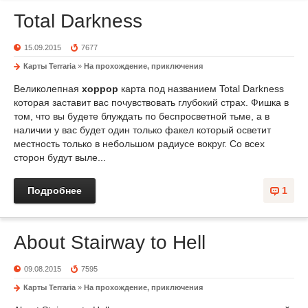
Total Darkness
15.09.2015
7677
Карты Terraria
»
На прохождение, приключения
Великолепная
хоррор
карта под названием Total Darkness
которая заставит вас почувствовать глубокий страх. Фишка в
том, что вы будете блуждать по беспросветной тьме, а в
наличии у вас будет один только факел который осветит
местность только в небольшом радиусе вокруг. Со всех
сторон будут выле...
Подробнее
1
About Stairway to Hell
09.08.2015
7595
Карты Terraria
»
На прохождение, приключения