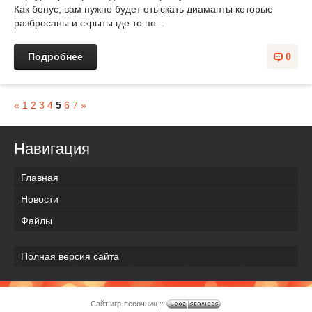
Как бонус, вам нужно будет отыскать диаманты которые
разбросаны и скрыты где то по...
Подробнее
0
«
1
2
3
4
5
6
7
»
Навигация
Главная
Новости
Файлы
Полная версия сайта
Сайт игр-песочниц ::