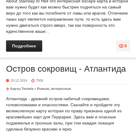
About Stairway to Hell это интересная escape карта в которой
вам нужно будет как можно быстрее подняться на самый
верх до того как вы погибните от лавы или врагов. Отличием
таких карт является направление пути, то есть здесь вам
нужно двигаться строго вверх, так как поверхность это
единственное ваше...
Подробнее
0
Остров сокровищ - Атлантида
29.12.2014
7508
Карты Terraria
»
Разные, интересные
Атлантида - древний остров набитый сокровищами,
головоломками и опасностями. Скачайте и пройдите эту
великолепную карту которая по праву признана одной из
красивейших карт для Террарии. Здесь вам и опасные
подземелья и тронные залы, при том каждая локация
сделана безумно красиво и ярко.