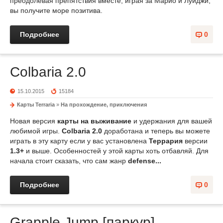
преодолевая препятствия вместе, играя за Марио и Луиджи,
вы получите море позитива.
Подробнее
0
Colbaria 2.0
15.10.2015
15184
Карты Terraria
»
На прохождение, приключения
Новая версия
карты на выживание
и удержания для вашей
любимой игры.
Colbaria 2.0
доработана и теперь вы можете
играть в эту карту если у вас установлена
Террария
версии
1.3+
и выше. Особенностей у этой карты хоть отбавляй. Для
начала стоит сказать, что сам жанр
defense...
Подробнее
0
Grapple Jump [паркур]