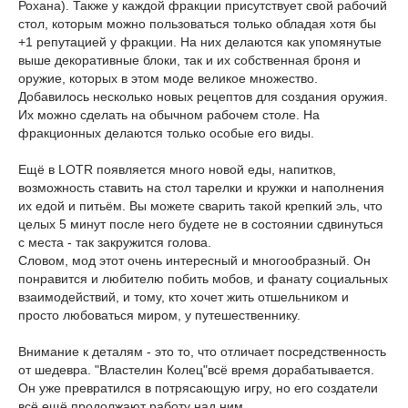
Рохана). Также у каждой фракции присутствует свой рабочий
стол, которым можно пользоваться только обладая хотя бы
+1 репутацией у фракции. На них делаются как упомянутые
выше декоративные блоки, так и их собственная броня и
оружие, которых в этом моде великое множество.
Добавилось несколько новых рецептов для создания оружия.
Их можно сделать на обычном рабочем столе. На
фракционных делаются только особые его виды.
Ещё в LOTR появляется много новой еды, напитков,
возможность ставить на стол тарелки и кружки и наполнения
их едой и питьём. Вы можете сварить такой крепкий эль, что
целых 5 минут после него будете не в состоянии сдвинуться
с места - так закружится голова.
Словом, мод этот очень интересный и многообразный. Он
понравится и любителю побить мобов, и фанату социальных
взаимодействий, и тому, кто хочет жить отшельником и
просто любоваться миром, у путешественнику.
Внимание к деталям - это то, что отличает посредственность
от шедевра. "Властелин Колец"всё время дорабатывается.
Он уже превратился в потрясающую игру, но его создатели
всё ещё продолжают работу над ним.