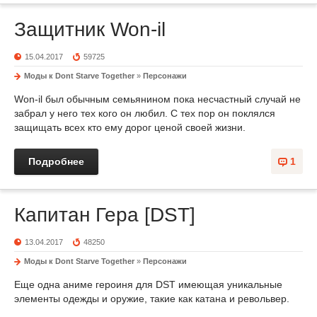
Защитник Won-il
15.04.2017
59725
Моды к Dont Starve Together
»
Персонажи
Won-il был обычным семьянином пока несчастный случай не
забрал у него тех кого он любил. С тех пор он поклялся
защищать всех кто ему дорог ценой своей жизни.
Подробнее
1
Капитан Гера [DST]
13.04.2017
48250
Моды к Dont Starve Together
»
Персонажи
Еще одна аниме героиня для DST имеющая уникальные
элементы одежды и оружие, такие как катана и револьвер.