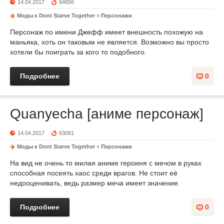
14.04.2017
64656
Моды к Dont Starve Together
»
Персонажи
Персонаж по имени Джефф имеет внешность похожую на
маньяка, хоть он таковым не является. Возможно вы просто
хотели бы поиграть за кого то подобного.
Подробнее
0
Quanyecha [аниме персонаж]
14.04.2017
63081
Моды к Dont Starve Together
»
Персонажи
На вид не очень то милая аниме героиня с мечом в руках
способная посеять хаос среди врагов. Не стоит её
недооценивать, ведь размер меча имеет значение.
Подробнее
0