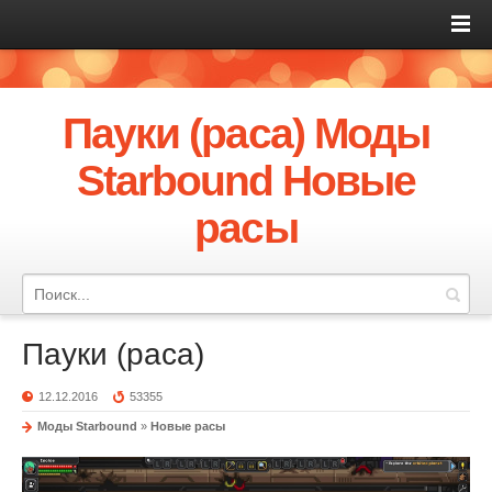
Пауки (раса) Моды
Starbound Новые
расы
Пауки (раса)
12.12.2016
53355
Моды Starbound
»
Новые расы