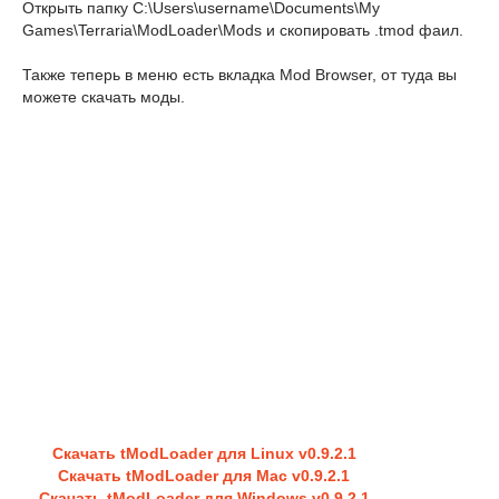
Открыть папку C:\Users\username\Documents\My
Games\Terraria\ModLoader\Mods и скопировать .tmod фаил.
Также теперь в меню есть вкладка Mod Browser, от туда вы
можете скачать моды.
Скачать tModLoader для Linux v0.9.2.1
Скачать tModLoader для Mac v0.9.2.1
Скачать tModLoader для Windows v0.9.2.1