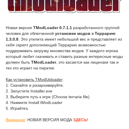
Новая версия
TModLoader 0.7.1.1
разработанного группой
человек для облегченной
установки модов
в
Террарию
1.3.0.8
. Это утилита имеет небольшой вес и представляет из
себя скрипт дополняющий Террарию возможностью
поддерживать загрузку множества модов. У каждого игрока
который любит скачивать и ставить разные интересные моды
должен быть
TModLoader
, это касается как лицензии так и
тех кто играет на пиратке.
Как установить TModUploader
:
1. Скачайте и разархивируйте.
2. Запустите Installer.exe
3. Выберите путь к игре (Choose terraria file)
4. Нажмите Install tModLoader
5. Играйтеъ
Внимание
: НОВАЯ ВЕРСИЯ МОДА
ЗДЕСЬ
!