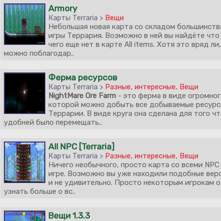
Armory
Карты Terraria >
Вещи
Небольшая новая карта со складом большинств
игры Террария. Возможно в ней вы найдёте что
чего еще нет в карте All items. Хотя это вряд ли
можно поблагодар..
Ферма ресурсов
Карты Terraria >
Разные, интересные
,
Вещи
NightMare Ore Farm
- это ферма в виде огромног
которой можно добыть все добываемые ресурс
Террарии. В виде круга она сделана для того ч
удобней было перемещать..
All NPC [Terraria]
Карты Terraria >
Разные, интересные
,
Вещи
Ничего необычного, просто карта со всеми NPC 
игре. Возможно вы уже находили подобные верс
и не удивительно. Просто некоторым игрокам о
узнать больше о вс..
Вещи 1.3.3