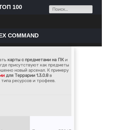
ТОП 100
EX COMMAND
чать
карты с предметами на ПК
и
т где присутствуют как предметы
ршенно новый арсенал. К примеру
ми
для Террарии 1.3.0.8
в
 типа ресурсов и трофеев.