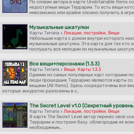
По словам автора в карте Unobtainable Items с
недоступные вещи Террарии. То есть вещи кот
невозможно или крайне сложно получить в игре.
Музыкальные шкатулки
Карты Terraria >
Локации, постройки
,
Вещи
Небольшая карта с домом внутри которого нах
музыкальные шкатулки. Эта карта для тех кто 
послушать все мелодии из музыкальных шкатуло
Все вещи+персонажи (1.3.3)
Карты Terraria >
Вещи
,
Карты 1.3.3
Одними из самых популярных карт которыми п
люди прошедшие Террарию являются карты со
вещами (All Items). Здесь сосредоточены все ве
которые аккуратно разложены в с..
The Secret Level v1.0 (Секретный уровень
Карты Terraria >
Локации, постройки
,
Вещи
В карте The Secret Level автор перенёс своё со
Террарии и построил базу, облагородив её все
необходимым...