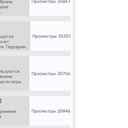
Просмотры: 35867
обраны
орые
..
Просмотры: 35351
одятся
хочет
к Террарии...
ользуются
Просмотры: 30756
 всеми
щи из игры
)
Просмотры: 25846
хранение
м