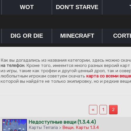
WOT
DON'T STARVE
DIG OR DIE
MINECRAFT
CORT
Как вы догадались из названия категории, здесь можно ска
на телефон
. Кроме того, имеемтся много разных версий кар
из игры, такие как трофеи и другой ценный дроп, так и сове
любопытным игрокам советуем скачать
карта со всеми веща
которой вы найдёте не только экипировку, но и редкие вещи
«
1
2
Недоступные вещи (1.3.4.4)
Карты Terraria >
Вещи
,
Карты 1.3.4