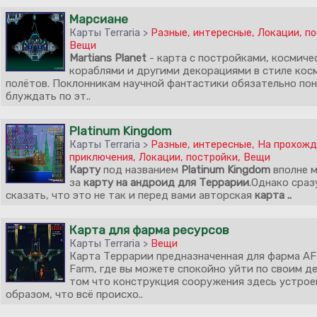
Марсиане
Карты Terraria >
Разные, интересные
,
Локации, п
Вещи
Martians Planet
- карта с постройками, космиче
кораблями и другими декорациями в стиле кос
полётов. Поклонникам научной фантастики обязательно по
блуждать по эт..
Platinum Kingdom
Карты Terraria >
Разные, интересные
,
На прохожд
приключения
,
Локации, постройки
,
Вещи
Карту
под названием
Platinum Kingdom
вполне 
за
карту на андроид для Террарии
.Однако сраз
сказать, что это не так и перед вами авторская
карта ..
Карта для фарма ресурсов
Карты Terraria >
Вещи
Карта Террарии предназначенная для фарма AF
Farm, где вы можете спокойно уйти по своим де
том что конструкция сооружения здесь устрое
образом, что всё происхо..