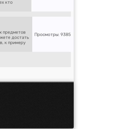
тех кто
х предметов
Просмотры: 9385
ожете достать
в, к примеру