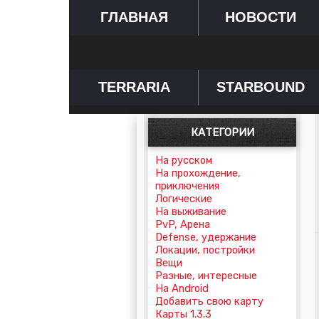
ГЛАВНАЯ
НОВОСТИ
TERRARIA
STARBOUND
КАТЕГОРИИ
На русском
На прохождение,
приключения
Логические
На выживание
PvP, Арена
Defense, удержание
Локации, постройки
Вещи
Разные, интересные
На Android
Добавить свою карту
Карты 1.3.3