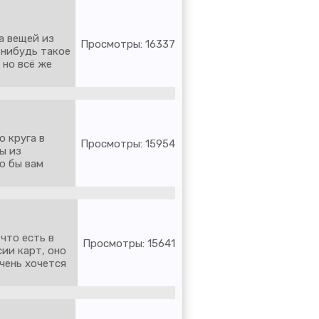
а вещей из
Просмотры: 16337
 нибудь такое
, но всё же
о круга в
Просмотры: 15954
ы из
то бы вам
что есть в
Просмотры: 15641
ии карт, оно
чень хочется