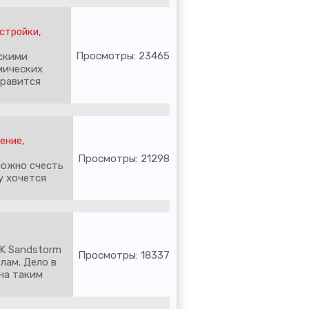
остройки
,
Просмотры: 23465
скими
мических
нравится
ение,
Просмотры: 21298
можно счесть
у хочется
K Sandstorm
Просмотры: 18337
лам. Дело в
на таким